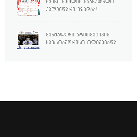
ჩვენი სკოლის საახალწლო
კალენდარი მზადაა!
მენტალური არითმეტიკის
საერთაშორისო ოლიმპიადა