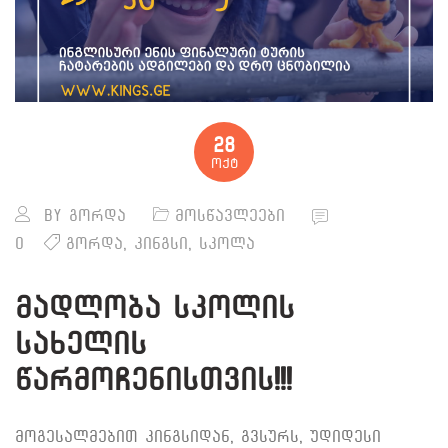
28
ოქტ
By
გორდა
მოსწავლეები
0
გორდა
,
კინგსი
,
სკოლა
მადლობა სკოლის
სახელის
წარმოჩენისთვის!!!
მოგესალმებით კინგსიდან, გვსურს, უდიდესი