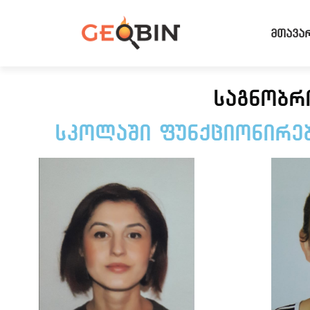
მთავა
საგნობრ
სკოლაში ფუნქციონირებ