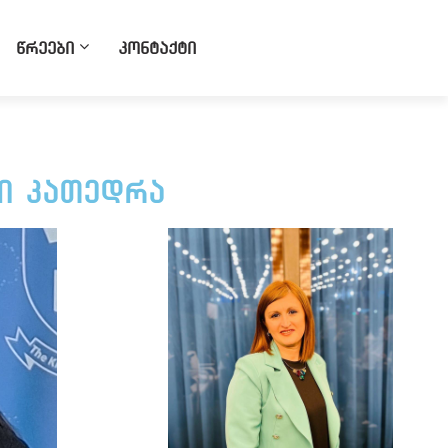
წრეები
კონტაქტი
თი კათედრა