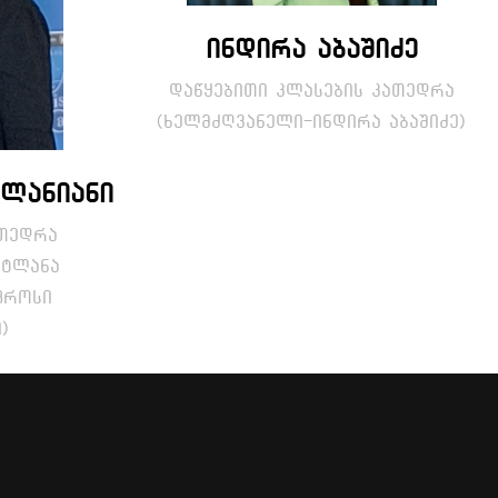
ინდირა აბაშიძე
დაწყებითი კლასების კათედრა
(ხელმძღვანელი-ინდირა აბაშიძე)
ლანიანი
ათედრა
ეტლანა
ფროსი
)