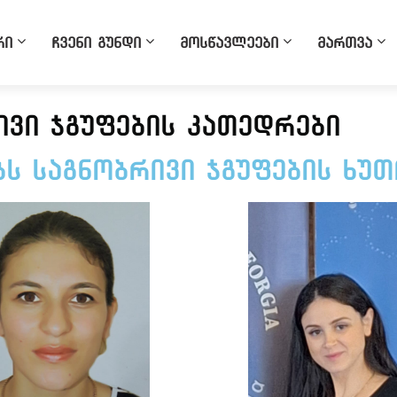
რი
ჩვენი გუნდი
მოსწავლეები
მართვა
ივი ჯგუფების კათედრები
ს საგნობრივი ჯგუფების ხუ