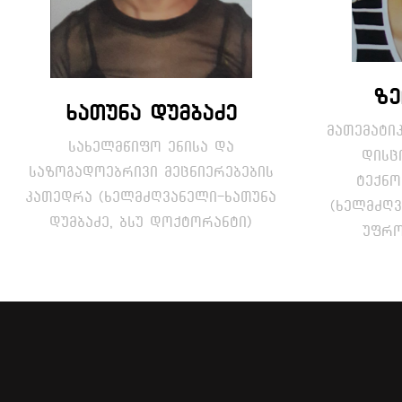
ზე
ხათუნა დუმბაძე
მათემატიკ
სახელმწიფო ენისა და
დისც
საზოგადოებრივი მეცნიერებების
ტექნო
კათედრა (ხელმძღვანელი-ხათუნა
(ხელმძღვ
დუმბაძე, ბსუ დოქტორანტი)
უფრო