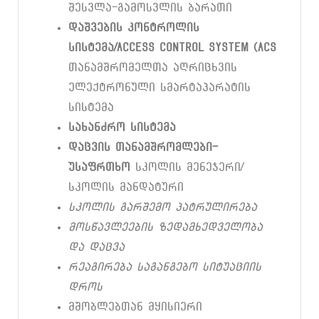
შესვლა-გამოსვლის ბარათი
დაშვების
კონტროლის
სისტემა
/Access Control System (ACS
თანამშრომელთა აღრიცხვის
ელექტრონული სმარტაპარატის
სისტემა
სახანძრო
სისტემა
დაცვის
თანამშრომლები
-
უსაფრთხო
სკოლის მენეჯერი/
სკოლის მანდატური
სკოლის
გარშემო
პატრულირება
მოსწავლეების
ზედამხედველობა
და
დაცვა
რეაგირება
საგანგებო
სიტუაციის
დროს
მშობლებთან მყისიერი